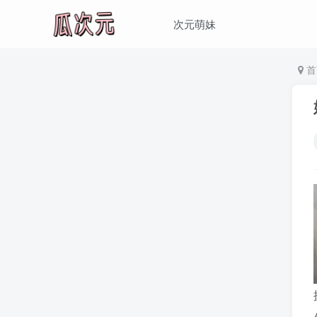
次元萌妹
首