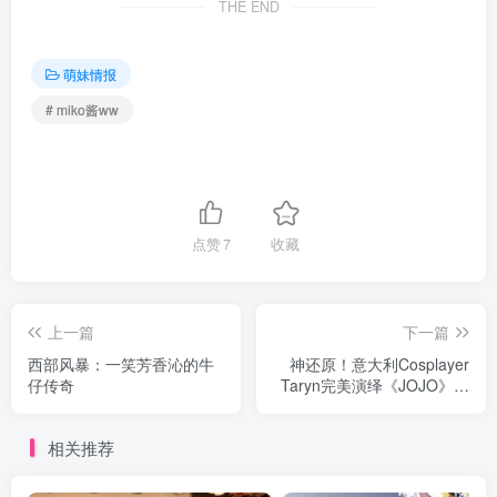
THE END
萌妹情报
# miko酱ww
点赞
7
收藏
上一篇
下一篇
西部风暴：一笑芳香沁的牛
神还原！意大利Cosplayer
仔传奇
Taryn完美演绎《JOJO》承
太郎，肌肉男神引爆社交媒
体
相关推荐