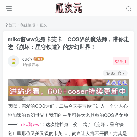
首页
萌妹情报
正文
miko酱ww化身卡芙卡：COS界的魔法师，带你走
进《崩坏：星穹铁道》的梦幻世界！
guciy
关注
1年前发布
85
7
嘿嘿，亲爱的COS迷们，二猫今天要带你们进入一个让人心
跳加速的奇幻世界！我们的主角可是大名鼎鼎的COS界女神
——“
miko酱ww
”！这次她摇身一变，成了《崩坏：星穹铁
道》里那位又美又飒的卡芙卡，简直让人挪不开眼！尤其是