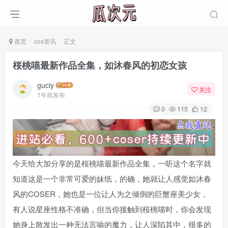
首页
cos资讯
正文
桜桃喵最新作品全集，如沐春风的初恋女孩
guciy
关注
1年前发布
0
115
12
今天给大加分享的是桜桃喵最新作品全集，一听这个名字就
知道这是一个非常可爱的妹纸，的确，她就让人感觉如沐春
风的COSER，她也是一位让人为之倾倒的巨蟹座美少女，
有人说星座性格不准确，但当你接触到桜桃喵时，你会发现
她身上散发出一种无法言喻的魔力，让人深陷其中，很多的