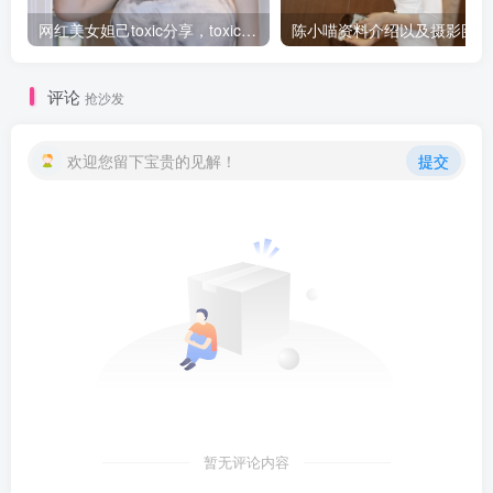
网红美女妲己toxic分享，toxic妲己的图片鉴赏
陈
评论
抢沙发
欢迎您留下宝贵的见解！
提交
暂无评论内容