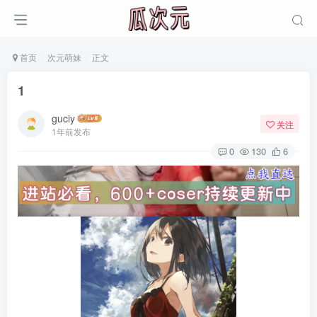
首页
次元萌妹
正文
1
guciy
关注
1年前发布
0
130
6