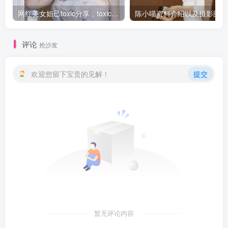
网红美女妲己toxic分享，toxic妲己的图片鉴赏
陈
评论
抢沙发
欢迎您留下宝贵的见解！
提交
暂无评论内容