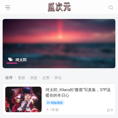
绮太郎
排序
更新
浏览
点赞
评论
绮太郎_Kitaro的“麋鹿”写真集，37P温
暖你的冬日心
萌妹情报
1年前
9