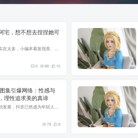
阿宅，想不想去捏捏她可
这世界美好的的东西实在太多，小编本着发现美、分享美的态度又来了，小编可不是一个吃独食的人，这不，刚看完就来给大家分享了，是不是感觉到有点熟悉，是不是觉得在上面地方见过这个可爱的小姐...
0
86
10
>图集引爆网络：性感与
，理性追求美的真谛
随着短视频平台的蓬勃发展，抖音已然成为年轻人挥洒才华、张扬个性的璀璨舞台。在这片充满活力的天地里，众多网红如星辰般闪耀，其中桃良阿宅便是那颗备受瞩目的明星。她不仅是WB上备受追捧的摄...
78
6