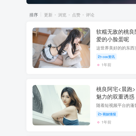
排序
更新
浏览
点赞
评论
软糯无敌的桃良
爱的小脸蛋呢
cos资讯
1年前
桃良阿宅<晨跑
魅力的双重诱惑
萌妹情报
1年前