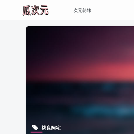
次元萌妹
桃良阿宅