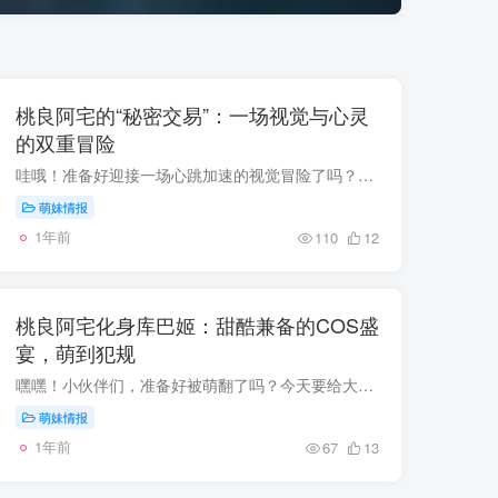
桃良阿宅的“秘密交易”：一场视觉与心灵
的双重冒险
哇哦！准备好迎接一场心跳加速的视觉冒险了吗？桃良阿宅大佬的新cos图集——“秘密交易”来啦！每一张照片都像是一把钥匙，轻轻一转，就能打开通往神秘世界的大门，邀请我们一起探索那些藏在角...
萌妹情报
1年前
110
12
桃良阿宅化身库巴姬：甜酷兼备的COS盛
宴，萌到犯规
嘿嘿！小伙伴们，准备好被萌翻了吗？今天要给大家带来的是超级无敌可爱的库巴姬COS图集！这次的主角是我们的宝藏女孩——桃良阿宅！她可是把库巴姬的魅力和俏皮演绎得淋漓尽致，简直让人忍不住...
萌妹情报
1年前
67
13